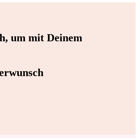
ch
, um mit Deinem
derwunsch