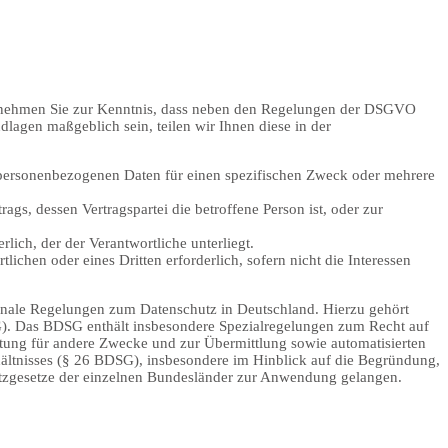
te nehmen Sie zur Kenntnis, dass neben den Regelungen der DSGVO
lagen maßgeblich sein, teilen wir Ihnen diese in der
en personenbezogenen Daten für einen spezifischen Zweck oder mehrere
rags, dessen Vertragspartei die betroffene Person ist, oder zur
rlich, der der Verantwortliche unterliegt.
lichen oder eines Dritten erforderlich, sofern nicht die Interessen
onale Regelungen zum Datenschutz in Deutschland. Hierzu gehört
). Das BDSG enthält insbesondere Spezialregelungen zum Recht auf
tung für andere Zwecke und zur Übermittlung sowie automatisierten
rhältnisses (§ 26 BDSG), insbesondere im Hinblick auf die Begründung,
tzgesetze der einzelnen Bundesländer zur Anwendung gelangen.