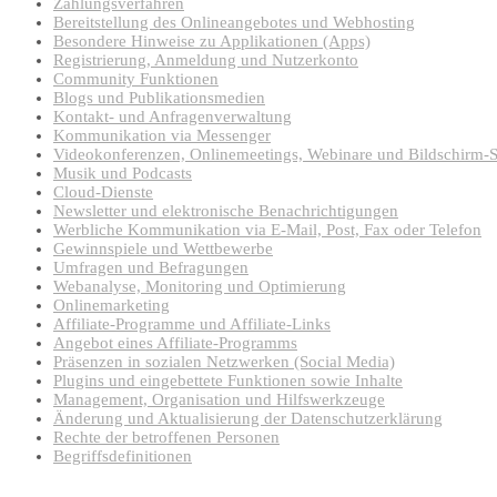
Zahlungsverfahren
Bereitstellung des Onlineangebotes und Webhosting
Besondere Hinweise zu Applikationen (Apps)
Registrierung, Anmeldung und Nutzerkonto
Community Funktionen
Blogs und Publikationsmedien
Kontakt- und Anfragenverwaltung
Kommunikation via Messenger
Videokonferenzen, Onlinemeetings, Webinare und Bildschirm-
Musik und Podcasts
Cloud-Dienste
Newsletter und elektronische Benachrichtigungen
Werbliche Kommunikation via E-Mail, Post, Fax oder Telefon
Gewinnspiele und Wettbewerbe
Umfragen und Befragungen
Webanalyse, Monitoring und Optimierung
Onlinemarketing
Affiliate-Programme und Affiliate-Links
Angebot eines Affiliate-Programms
Präsenzen in sozialen Netzwerken (Social Media)
Plugins und eingebettete Funktionen sowie Inhalte
Management, Organisation und Hilfswerkzeuge
Änderung und Aktualisierung der Datenschutzerklärung
Rechte der betroffenen Personen
Begriffsdefinitionen