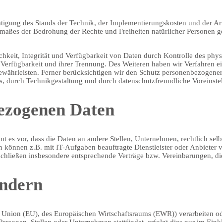
htigung des Stands der Technik, der Implementierungskosten und der A
usmaßes der Bedrohung der Rechte und Freiheiten natürlicher Personen
keit, Integrität und Verfügbarkeit von Daten durch Kontrolle des phys
r Verfügbarkeit und ihrer Trennung. Des Weiteren haben wir Verfahren 
ährleisten. Ferner berücksichtigen wir den Schutz personenbezogener
, durch Technikgestaltung und durch datenschutzfreundliche Voreinste
ezogenen Daten
 vor, dass die Daten an andere Stellen, Unternehmen, rechtlich selbst
können z.B. mit IT-Aufgaben beauftragte Dienstleister oder Anbieter 
 schließen insbesondere entsprechende Verträge bzw. Vereinbarungen, d
ändern
hen Union (EU), des Europäischen Wirtschaftsraums (EWR)) verarbeiten