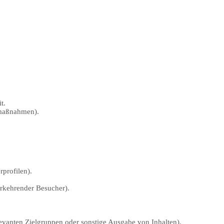
t.
gmaßnahmen).
rprofilen).
erkehrender Besucher).
vanten Zielgruppen oder sonstige Ausgabe von Inhalten).