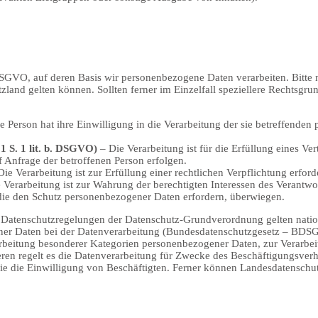
 DSGVO, auf deren Basis wir personenbezogene Daten verarbeiten. Bit
and gelten können. Sollten ferner im Einzelfall speziellere Rechtsgrund
e Person hat ihre Einwilligung in die Verarbeitung der sie betreffend
1 S. 1 lit. b. DSGVO)
– Die Verarbeitung ist für die Erfüllung eines Vert
 Anfrage der betroffenen Person erfolgen.
ie Verarbeitung ist zur Erfüllung einer rechtlichen Verpflichtung erforde
 Verarbeitung ist zur Wahrung der berechtigten Interessen des Verantwort
 die den Schutz personenbezogener Daten erfordern, überwiegen.
n Datenschutzregelungen der Datenschutz-Grundverordnung gelten nati
er Daten bei der Datenverarbeitung (Bundesdatenschutzgesetz – BDSG
beitung besonderer Kategorien personenbezogener Daten, zur Verarbei
teren regelt es die Datenverarbeitung für Zwecke des Beschäftigungsve
e die Einwilligung von Beschäftigten. Ferner können Landesdatenschu