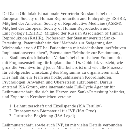
Dr Diana Obidniak ist nationale Vertreterin Russlands bei der
European Society of Human Reproduction and Embryology ESHRE,
Mitglied der American Society of Reproductive Medicine (ASRM),
Mitglied der European Society of Human Reproduction and
Embryology (ESHRE), Mitglied der Russian Association of Human
Reproduktion (RAHR), Professorin der Staatsuniversität Sankt-
Petersburg, Patentinhaberin der “Methode zur Steigerung der
Wirksamkeit von ART bei Patientinnen mit wiederholten ineffektiven
Implantationsversuchen”, Patentautor: “Methode zur Bestimmung
des Stadiums des klinischen Verlaufs bei chronischem Endometritis
mit Prognosenstellung für Implantation” Dr. Obidniak versteht, wie
groß die Verantwortung jedes Mitarbeiters ist und wie alle Prozesse
für erfolgreiche Umsetzung des Programms zu organisieren sind.
Dies half ihr, ein Team aus hochqualifizierten Koordinatoren,
Psychologen, Anwälten und Übersetzern aufzubauen. Daraus
entstand ISA Group, eine internationale Full-Cycle Agentur für
Leihmutterschaft, die sich im Herzen von Sankt-Petersburg befindet,
und Experte in Kernbereichen vereint:
Leihmutterschaft und Eizellspende (ISA Fertility)
Transport von Biomaterial für IVF (ISA Cryo)
Juristische Begleitung (ISA Legal)
Leihmutterschaft, sowie auch IVF, ist mit vielen Details verbunden