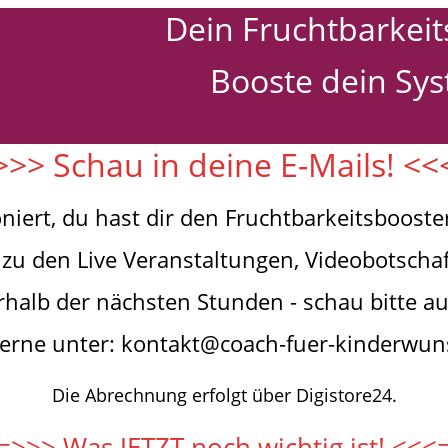
Dein Fruchtbarkeit
Booste dein Sys
>> Schau in deine E-Mails! <
iert, du hast dir den Fruchtbarkeitsbooster 
 zu den Live Veranstaltungen, Videobotscha
rhalb der nächsten Stunden - schau bitte a
erne unter: kontakt@coach-fuer-kinderwun
Die Abrechnung erfolgt über Digistore24.
=>>> Was JETZT noch wichtig ist! <<<