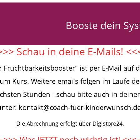
Booste dein Sys
>> Schau in deine E-Mails! <
Fruchtbarkeitsbooster" ist per E-Mail auf d
zum Kurs. Weitere emails folgen im Laufe des
ächsten Stunden - schau bitte auch in deine
unter: kontakt@coach-fuer-kinderwunsch.de
Die Abrechnung erfolgt über Digistore24.
=>>> Was JETZT noch wichtig ist! <<<